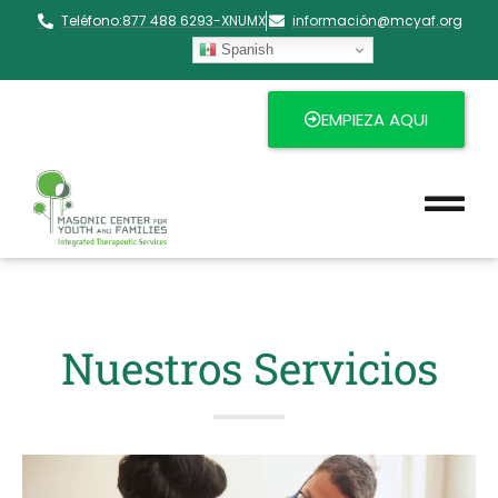
Teléfono:877 488 6293-XNUMX
información@mcyaf.org​
Spanish
EMPIEZA AQUI
Nuestros Servicios